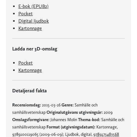
E-bok (EPUB2)
Pocket
Digital ljudbok
Kartonnage
Ladda ner 3D-omslag
Pocket
Kartonnage
Detaljerad fakta
Recensionsdag:
2015-03-16
Genre:
Samhälle och
samhällsvetenskap
Originalutgåvans utgivningsår:
2009
Omslagsformgivare:
Johannes Molin
Thema-kod:
Samhälle och
samhällsvetenskap
Format (utgivningsdatum):
Kartonnage,
9789100119065 (2009-06-09); Ljudbok, digital,
9789173483568