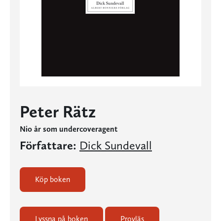
Peter Rätz
Nio år som undercoveragent
Författare:
Dick Sundevall
Köp boken
Lyssna på boken
Provläs