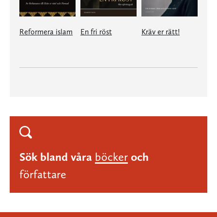
Reformera islam
En fri röst
Kräv er rätt!
Sök bland våra
böcker
och
författare