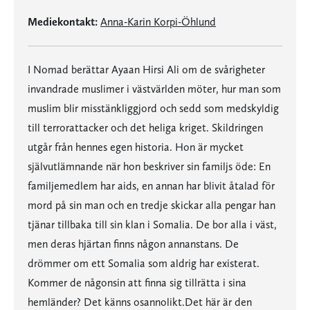
Mediekontakt:
Anna-Karin Korpi-Öhlund
I Nomad berättar Ayaan Hirsi Ali om de svårigheter
invandrade muslimer i västvärlden möter, hur man som
muslim blir misstänkliggjord och sedd som medskyldig
till terrorattacker och det heliga kriget. Skildringen
utgår från hennes egen historia. Hon är mycket
självutlämnande när hon beskriver sin familjs öde: En
familjemedlem har aids, en annan har blivit åtalad för
mord på sin man och en tredje skickar alla pengar han
tjänar tillbaka till sin klan i Somalia. De bor alla i väst,
men deras hjärtan finns någon annanstans. De
drömmer om ett Somalia som aldrig har existerat.
Kommer de någonsin att finna sig tillrätta i sina
hemländer? Det känns osannolikt.Det här är den