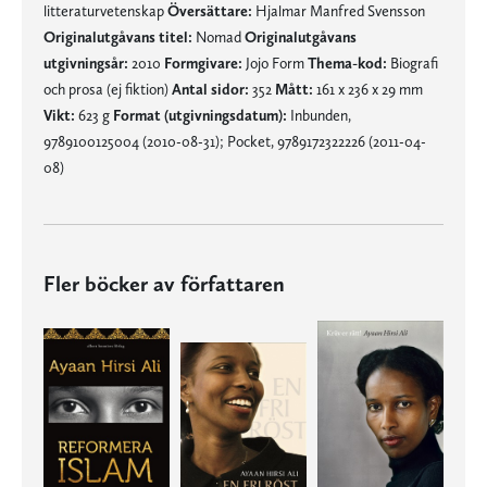
litteraturvetenskap
Översättare:
Hjalmar Manfred Svensson
Originalutgåvans titel:
Nomad
Originalutgåvans
utgivningsår:
2010
Formgivare:
Jojo Form
Thema-kod:
Biografi
och prosa (ej fiktion)
Antal sidor:
352
Mått:
161 x 236 x 29 mm
Vikt:
623 g
Format (utgivningsdatum):
Inbunden,
9789100125004 (2010-08-31); Pocket, 9789172322226 (2011-04-
08)
Fler böcker av författaren