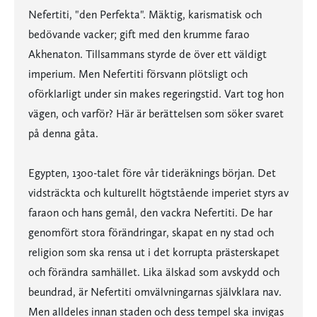
Nefertiti, "den Perfekta". Mäktig, karismatisk och
bedövande vacker; gift med den krumme farao
Akhenaton. Tillsammans styrde de över ett väldigt
imperium. Men Nefertiti försvann plötsligt och
oförklarligt under sin makes regeringstid. Vart tog hon
vägen, och varför? Här är berättelsen som söker svaret
på denna gåta.
Egypten, 1300-talet före vår tideräknings början. Det
vidsträckta och kulturellt högtstående imperiet styrs av
faraon och hans gemål, den vackra Nefertiti. De har
genomfört stora förändringar, skapat en ny stad och
religion som ska rensa ut i det korrupta prästerskapet
och förändra samhället. Lika älskad som avskydd och
beundrad, är Nefertiti omvälvningarnas självklara nav.
Men alldeles innan staden och dess tempel ska invigas