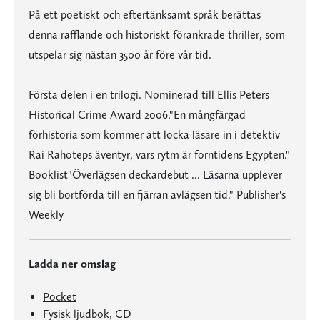
På ett poetiskt och eftertänksamt språk berättas
denna rafflande och historiskt förankrade thriller, som
utspelar sig nästan 3500 år före vår tid.
Första delen i en trilogi. Nominerad till Ellis Peters
Historical Crime Award 2006."En mångfärgad
förhistoria som kommer att locka läsare in i detektiv
Rai Rahoteps äventyr, vars rytm är forntidens Egypten."
Booklist"Överlägsen deckardebut ... Läsarna upplever
sig bli bortförda till en fjärran avlägsen tid." Publisher's
Weekly
Ladda ner omslag
Pocket
Fysisk ljudbok, CD