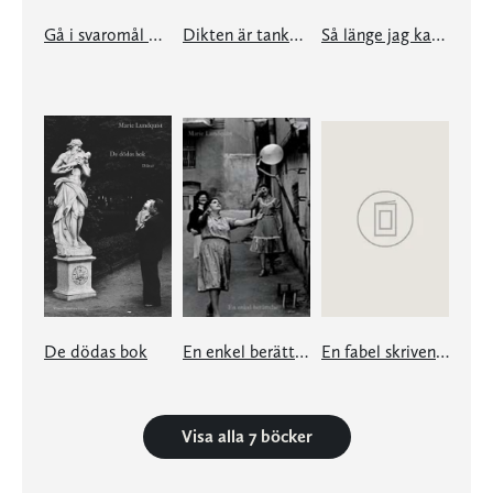
Gå i svaromål med havet
Dikten är tanken som far genom hjärtat och spränger det
Så länge jag kan minnas har jag varit ensam
De dödas bok
En enkel berättelse
En fabel skriven på stenar
Visa alla 7 böcker