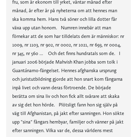
fru, som är ekonom till yrket, väntar månad efter
månad, år efter år på nyheterna om att hennes man
ska komma hem. Hans två söner och lilla dotter får
växa upp utan honom. Numren innebär att man
förnekar att de som har tilldelats dem är människor: nr
1009, nr 1103, nr 902, nr 0002, nr 1021, nr 693, nr 0004,
nr 345, nr 560 ... Och det finns hundratals som de. I
januari 2006 började Mahvish Khan jobba som tolk i
Guantánamo-fängelset. Hennes afghanska ursprung
och juristutbildning gjorde att hon snart kom fångarna
inpå livet och vann deras förtroende. De började
berätta om sina liv och hon fick allt svårare att skaka
av sig det hon hörde. Plötsligt fann hon sig själv på
väg till Afghanistan, på jakt efter sanningen. Hon sökte
upp "sina" fångars hembyar, familjer och vänner på jakt
efter sanningen. Vilka var de, dessa världens mest