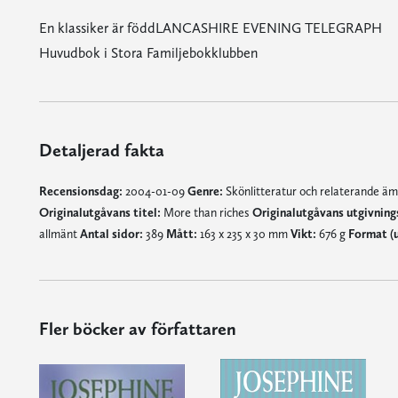
En klassiker är föddLANCASHIRE EVENING TELEGRAPH
Huvudbok i Stora Familjebokklubben
Detaljerad fakta
Recensionsdag:
2004-01-09
Genre:
Skönlitteratur och relaterande ä
Originalutgåvans titel:
More than riches
Originalutgåvans utgivning
allmänt
Antal sidor:
389
Mått:
163 x 235 x 30 mm
Vikt:
676 g
Format (
Fler böcker av författaren