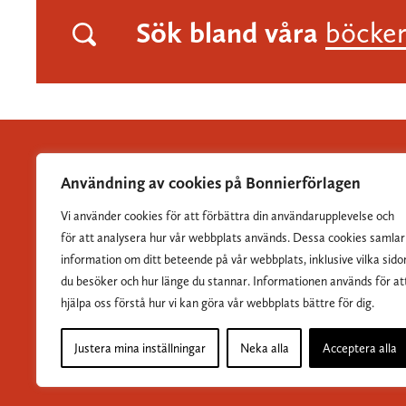
Sök bland våra
böcke
Användning av cookies på Bonnierförlagen
Vi använder cookies för att förbättra din användarupplevelse och
Albert Bonniers Förlag grundades 1837 och är Sveriges
för att analysera hur vår webbplats används. Dessa cookies samlar
största skönlitterära förlag.
information om ditt beteende på vår webbplats, inklusive vilka sido
du besöker och hur länge du stannar. Informationen används för at
hjälpa oss förstå hur vi kan göra vår webbplats bättre för dig.
Justera mina inställningar
Neka alla
Acceptera alla