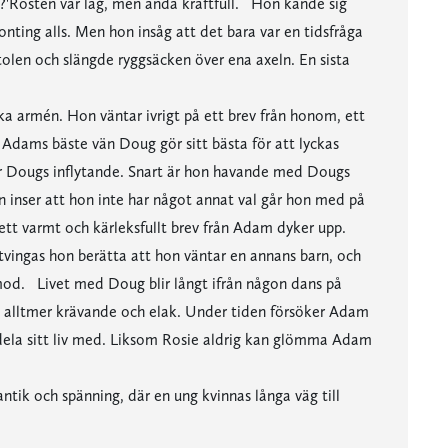
?'Rösten var låg, men ändå kraftfull. Hon kände sig
nting alls. Men hon insåg att det bara var en tidsfråga
tolen och slängde ryggsäcken över ena axeln. En sista
ka armén. Hon väntar ivrigt på ett brev från honom, ett
Adams bäste vän Doug gör sitt bästa för att lyckas
r Dougs inflytande. Snart är hon havande med Dougs
n inser att hon inte har något annat val går hon med på
ett varmt och kärleksfullt brev från Adam dyker upp.
tvingas hon berätta att hon väntar en annans barn, och
od. Livet med Doug blir långt ifrån någon dans på
alltmer krävande och elak. Under tiden försöker Adam
 dela sitt liv med. Liksom Rosie aldrig kan glömma Adam
tik och spänning, där en ung kvinnas långa väg till