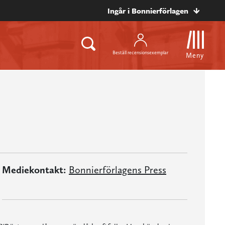
Ingår i Bonnierförlagen
Beställ recensionsexemplar
Meny
Mediekontakt:
Bonnierförlagens Press