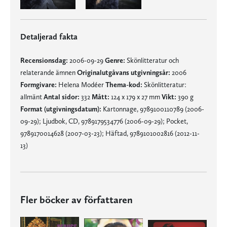
Detaljerad fakta
Recensionsdag:
2006-09-29
Genre:
Skönlitteratur och
relaterande ämnen
Originalutgåvans utgivningsår:
2006
Formgivare:
Helena Modéer
Thema-kod:
Skönlitteratur:
allmänt
Antal sidor:
332
Mått:
124 x 179 x 27 mm
Vikt:
390 g
Format (utgivningsdatum):
Kartonnage, 9789100110789 (2006-
09-29); Ljudbok, CD, 9789179534776 (2006-09-29); Pocket,
9789170014628 (2007-03-23); Häftad, 9789101002816 (2012-11-
13)
Fler böcker av författaren