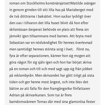
roman om Stockholms konstnärsjetset!Matilde svänger
in genom grinden till sitt lilla hus på Mariaberget med
de två döttrarna i baksätet. Hon suckar lyckligt över
den oas i tillvaron det lilla huset blivit då hon efter
skilsmässan desperat behövde en plats att finna sin
jämvikt igen tillsammans med barnen. Att bryta med
Sebastian var en nödvändighet för hennes överlevnad
men samtidigt hennes största sorg i livet. Först nu,
fyra år efter separationen, känner hon sig mogen att
göra något för sig själv igen och hon har börjat skriva
på en roman och till och med sagt upp sig från jobbet
på reklambyrån. Men skrivandet har gått trögt på sista
tiden och ger henne mest ångest, och inte blev det
bättre av att falla för den framgångsrike författaren
Adrian på skrivarkursen. Som tur är finns
barndomsvännen Tomas där med sina glamorösa fester