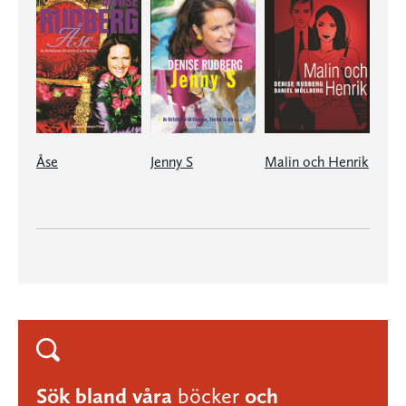
Åse
Jenny S
Malin och Henrik
Sök bland våra
böcker
och