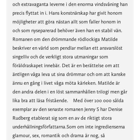
och extravaganta leverne i den enorma vindsvåning han
precis flyttat in i. Hans konstnärskap har givit honom
möjligheter att göra nästan allt som faller honom in
och som nyseparerad behöver även han en stabil vän.
Romanen om den drömmande rödlockiga Matilde
beskriver en värld som pendlar mellan ett ansvarslöst
singelliv och de verkligt stora utmaningar som
föräldraskapet innebär. Det är en berättelse om att
äntligen våga leva ut sina drömmar och om att kanske
ännu en gång i livet våga möta kärleken. Matilde är
den andra delen i en löst sammanhållen trilogi men går
lika bra att läsa fristående. Med över 100 000 sålda
exemplar av den senaste romanen Jenny S har Denise
Rudberg etablerat sig som en av de riktigt stora
underhållningsförfattarna.Som om inte ingredienserna
glamour, sex, romantik och drama är nog, så