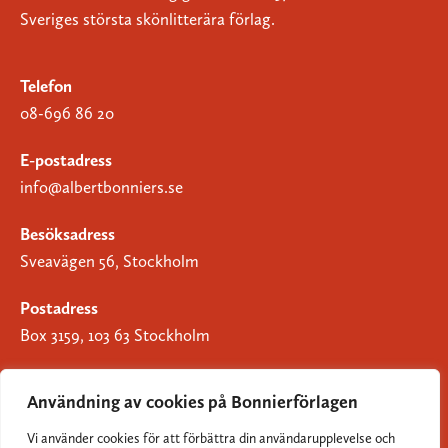
Sveriges största skönlitterära förlag.
Telefon
08-696 86 20
E-postadress
info@albertbonniers.se
Besöksadress
Sveavägen 56, Stockholm
Postadress
Box 3159, 103 63 Stockholm
Användning av cookies på Bonnierförlagen
Vi använder cookies för att förbättra din användarupplevelse och
Om Bonnierförlagen