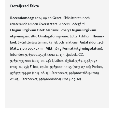
Detaljerad fakta
Recensionsdag:
2024-09-20
Genre:
Skönlitteratur och
relaterande ämnen
Översättare:
Anders Bodegård
Originalutgåvans titel:
Madame Bovary
Originalutgåvans
utgivningsår:
1856
Omslagsformgivare:
Lotta Kühlhorn
Thema-
kod:
Skönlitterära teman: kärlek och relationer
Antal sidor:
458
Mått:
130 x 205 x 27 mm
Vikt:
367 g
Format (utgivningsdatum):
Inbunden, 9789100125738 (2012-11-13); Ljudbok, CD,
9789174332100 (2013-04-24); Ljudbok, digital,
9789173487092
(2013-04-25); E-bok, epub2, 9789100140175 (2013-07-10); Pocket,
9789174293401 (2013-08-13); Storpocket, 9789100178819 (2019-
02-05); Storpocket, 9789100808013 (2024-09-20)