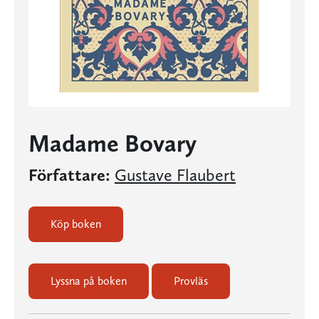
Madame Bovary
Författare:
Gustave Flaubert
Köp boken
Lyssna på boken
Provläs