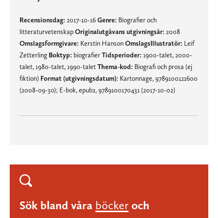
Recensionsdag:
2017-10-16
Genre:
Biografier och
litteraturvetenskap
Originalutgåvans utgivningsår:
2008
Omslagsformgivare:
Kerstin Hanson
OmslagsIllustratör:
Leif
Zetterling
Boktyp:
biografier
Tidsperioder:
1900-talet, 2000-
talet, 1980-talet, 1990-talet
Thema-kod:
Biografi och prosa (ej
fiktion)
Format (utgivningsdatum):
Kartonnage, 9789100121600
(2008-09-30); E-bok, epub2, 9789100170431 (2017-10-02)
Sök bland våra
böcker
och