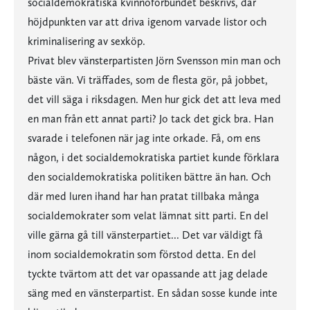
socialdemokratiska kvinnoförbundet beskrivs, där
höjdpunkten var att driva igenom varvade listor och
kriminalisering av sexköp.
Privat blev vänsterpartisten Jörn Svensson min man och
bäste vän. Vi träffades, som de flesta gör, på jobbet,
det vill säga i riksdagen. Men hur gick det att leva med
en man från ett annat parti? Jo tack det gick bra. Han
svarade i telefonen när jag inte orkade. Få, om ens
någon, i det socialdemokratiska partiet kunde förklara
den socialdemokratiska politiken bättre än han. Och
där med luren ihand har han pratat tillbaka många
socialdemokrater som velat lämnat sitt parti. En del
ville gärna gå till vänsterpartiet... Det var väldigt få
inom socialdemokratin som förstod detta. En del
tyckte tvärtom att det var opassande att jag delade
säng med en vänsterpartist. En sådan sosse kunde inte