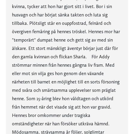
kvinna, tycker att hon har gjort sitt i livet. Bor i sin
husvagn och har börjat sänka takten och luta sig
tillbaka. Plötsligt står en ouppfostrad, felnärd och
övergiven femåring på hennes tröskel. Hennes mor har
"temporärt" dumpat henne och gett sig av med sin
älskare. Ett stort mänskligt äventyr börjar just där för
den gamla kvinnan och flickan Sharla. För Addy
strömmar minnen från hennes gångna liv fram. Med
eller mot sin vilja ges hon genom den växande
närheten till barnet en möjlighet till en sorts försoning
med svåra och smärtsamma upplevelser som präglat
henne. Som 15-åring blev hon våldtagen och utkörd
från hemmet när det visade sig att hon var gravid.
Hennes bror omkommer under tragiska
omständigheter när han försöker utkräva hämnd.
Mödosamma, strävsamma år följer, solglimtar