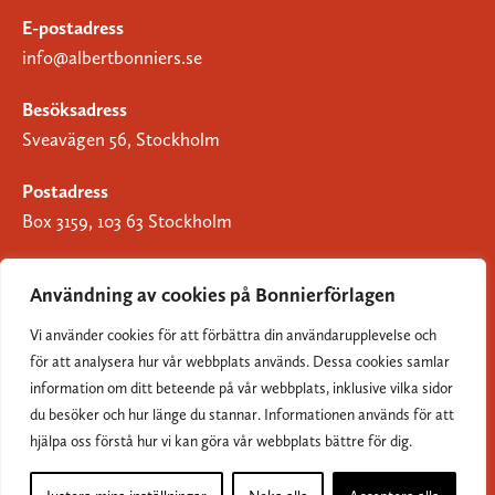
E-postadress
info@albertbonniers.se
Besöksadress
Sveavägen 56, Stockholm
Postadress
Box 3159, 103 63 Stockholm
Användning av cookies på Bonnierförlagen
Vi använder cookies för att förbättra din användarupplevelse och
Om Bonnierförlagen
för att analysera hur vår webbplats används. Dessa cookies samlar
Cookies
information om ditt beteende på vår webbplats, inklusive vilka sidor
du besöker och hur länge du stannar. Informationen används för att
Integritetspolicy
hjälpa oss förstå hur vi kan göra vår webbplats bättre för dig.