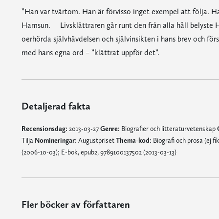
”Han var tvärtom. Han är förvisso inget exempel att följa. Han
Hamsun. Livsklättraren går runt den från alla håll belyste Ha
oerhörda självhävdelsen och självinsikten i hans brev och förs
med hans egna ord – ”klättrat uppför det”.
Detaljerad fakta
Recensionsdag:
2013-03-27
Genre:
Biografier och litteraturvetenskap
Tilja
Nomineringar:
Augustpriset
Thema-kod:
Biografi och prosa (ej fi
(2006-10-03); E-bok, epub2, 9789100137502 (2013-03-13)
Fler böcker av författaren