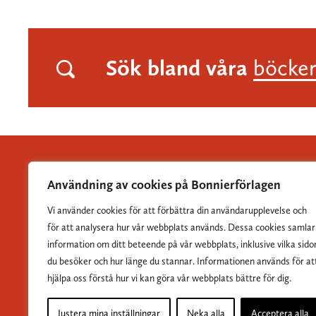
Sök bland våra
böcke
Användning av cookies på Bonnierförlagen
Vi använder cookies för att förbättra din användarupplevelse och
Albert Bonniers Förlag grundades 1837 och är Sveriges
för att analysera hur vår webbplats används. Dessa cookies samlar
största skönlitterära förlag.
information om ditt beteende på vår webbplats, inklusive vilka sido
du besöker och hur länge du stannar. Informationen används för at
hjälpa oss förstå hur vi kan göra vår webbplats bättre för dig.
Justera mina inställningar
Neka alla
Acceptera alla