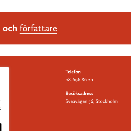
och
r
författare
Telefon
08-696 86 20
Besöksadress
Sveavägen 56, Stockholm
r
t