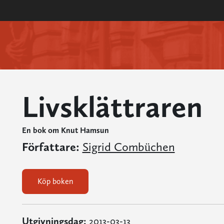
Livsklättraren
En bok om Knut Hamsun
Författare:
Sigrid Combüchen
Köp boken
Utgivningsdag:
2013-03-13