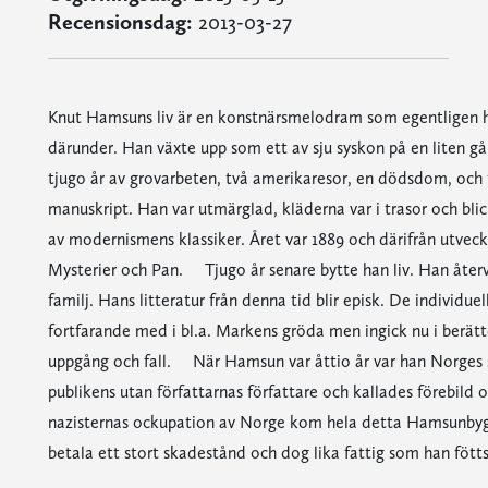
Recensionsdag:
2013-03-27
Knut Hamsuns liv är en konstnärsmelodram som egentligen h
därunder. Han växte upp som ett av sju syskon på en liten går
tjugo år av grovarbeten, två amerikaresor, en dödsdom, och t
manuskript. Han var utmärglad, kläderna var i trasor och blic
av modernismens klassiker. Året var 1889 och därifrån utvec
Mysterier och Pan. Tjugo år senare bytte han liv. Han återv
familj. Hans litteratur från denna tid blir episk. De individu
fortfarande med i bl.a. Markens gröda men ingick nu i berät
uppgång och fall. När Hamsun var åttio år var han Norges sis
publikens utan författarnas författare och kallades förebil
nazisternas ockupation av Norge kom hela detta Hamsunbygge i
betala ett stort skadestånd och dog lika fattig som han fötts