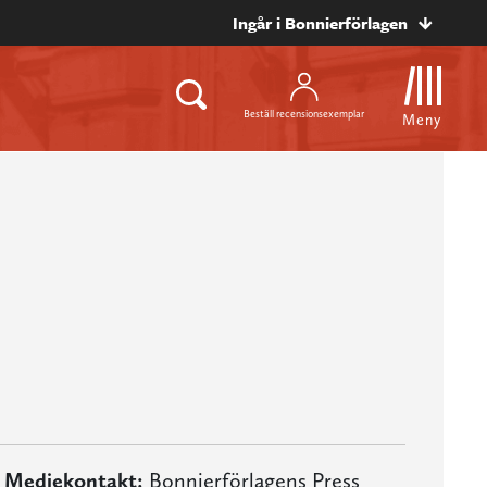
Ingår i Bonnierförlagen
Beställ recensionsexemplar
Meny
Mediekontakt:
Bonnierförlagens Press