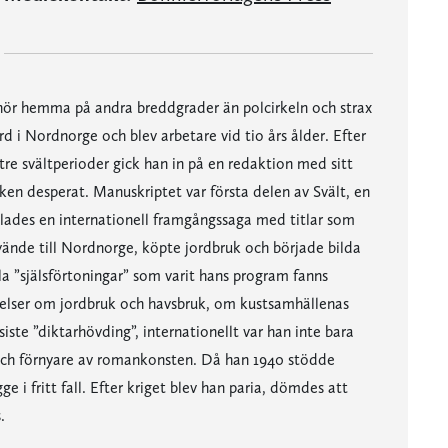
ör hemma på andra breddgrader än polcirkeln och strax
d i Nordnorge och blev arbetare vid tio års ålder. Efter
re svältperioder gick han in på en redaktion med sitt
ken desperat. Manuskriptet var första delen av Svält, en
klades en internationell framgångssaga med titlar som
ände till Nordnorge, köpte jordbruk och började bilda
ella ”själsförtoningar” som varit hans program fanns
telser om jordbruk och havsbruk, om kustsamhällenas
te ”diktarhövding”, internationellt var han inte bara
d och förnyare av romankonsten. Då han 1940 stödde
 fritt fall. Efter kriget blev han paria, dömdes att
.