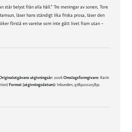
 står belyst från alla håll.” Tre meningar av sonen, Tore
msun, läser hans ständigt lika friska prosa, läser den
öker förstå en varelse som inte gått livet fram utan –
Originalutgåvans utgivningsår:
2006
Omslagsformgivare:
Karin
ktion)
Format (utgivningsdatum):
Inbunden, 9789100105891