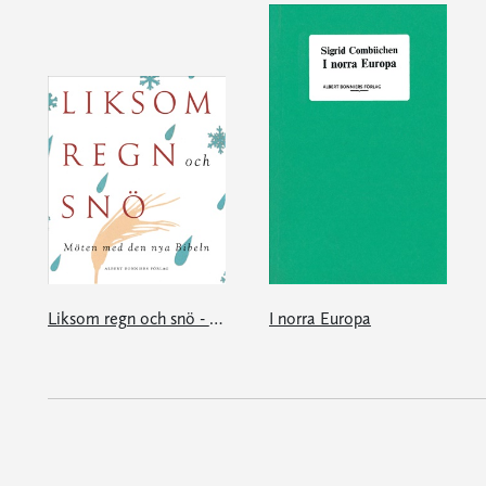
Liksom regn och snö - möten med den nya Bibeln
I norra Europa