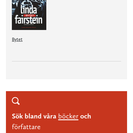
Bytet
Sök bland våra
böcker
och
författare