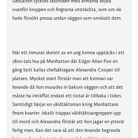
Gestalten tycktes fastfrusen med armarna böjda
ovanför kroppen och fingrarna utsträckta, som om de
hade försökt pressa undan väggen som omslutit dem.
När ett inmurat skelett av en ung kvinna upptäcks i ett
1800-tals hus på Manhattan där Edgar Allan Poe en
gång bott kallas chefsåklagare Alexandra Cooper till
platsen. Mycket snart förstår man att kvinnan var
levande då hon murades in bakom väggen och att det
måste ha inträffat endast ett tiotal år tillbaka i tiden.
Samtidigt härjar en våldtäktsman kring Manhattans
finare kvarter. Iskallt trappas våldtäktsangreppen upp
till mord och Alexandra förstår att hon jagar en ytterst
farlig man. Kan det vara så att den levande begravda