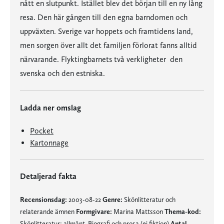
nått en slutpunkt. Istället blev det början till en ny lång
resa. Den här gången till den egna barndomen och
uppväxten. Sverige var hoppets och framtidens land,
men sorgen över allt det familjen förlorat fanns alltid
närvarande. Flyktingbarnets två verkligheter  den
svenska och den estniska.
Ladda ner omslag
Pocket
Kartonnage
Detaljerad fakta
Recensionsdag:
2003-08-22
Genre:
Skönlitteratur och
relaterande ämnen
Formgivare:
Marina Mattsson
Thema-kod:
Skönlitteratur: allmänt, Biografi och prosa (ej fiktion)
Antal