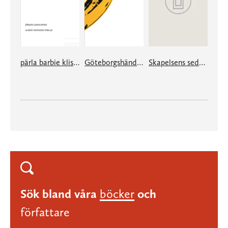
pärla barbie klistermärke Vi hade vi inte. Kommer inte att. Skulle komma att. Kunde inte tro att. Visste inte att.
Göteborgshändelserna
Skapelsens sedelärande samtal
Sök bland våra
böcker
och
författare