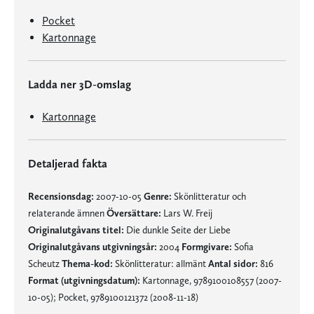
Pocket
Kartonnage
Ladda ner 3D-omslag
Kartonnage
Detaljerad fakta
Recensionsdag:
2007-10-05
Genre:
Skönlitteratur och
relaterande ämnen
Översättare:
Lars W. Freij
Originalutgåvans titel:
Die dunkle Seite der Liebe
Originalutgåvans utgivningsår:
2004
Formgivare:
Sofia
Scheutz
Thema-kod:
Skönlitteratur: allmänt
Antal sidor:
816
Format (utgivningsdatum):
Kartonnage, 9789100108557 (2007-
10-05); Pocket, 9789100121372 (2008-11-18)