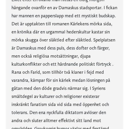
hängande ovanför en av Damaskus stadsportar. I fickan
har mannen en papperslapp med ett mystiskt budskap.
Det är upptakten till romanen Kärlekens mörka sida,
en krönika där en urgammal hederskultur kastar sin
mörka skugga över släktled efter släktled. Spelplatsen
är Damaskus med dess puls, dess dofter och färger,
men också religiösa motsättningar, djupa
kulturkonflikter och ett hårdnande politiskt förtryck .
Rana och Farid, som tillhör två klaner i fejd med
varandra, kämpar för sin kärlek medan lösningen på
gåtan med den döde gradvis närmar sig. I Syriens
smältdegel av kulturer och religioner existerar
inskränkt fanatism sida vid sida med öppenhet och
tolerans. Den ena nyckfulla diktatorn avlöser den
andra och sluter alltmer effektivt sitt land mot
omvärlden. Grovkornig humor växlar med finstämd