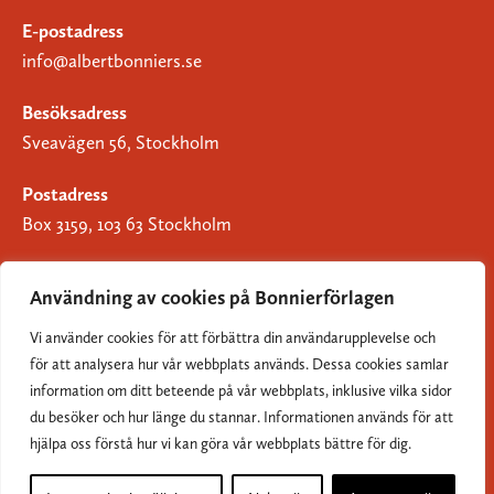
E-postadress
info@albertbonniers.se
Besöksadress
Sveavägen 56, Stockholm
Postadress
Box 3159, 103 63 Stockholm
Användning av cookies på Bonnierförlagen
Vi använder cookies för att förbättra din användarupplevelse och
Om Bonnierförlagen
för att analysera hur vår webbplats används. Dessa cookies samlar
Cookies
information om ditt beteende på vår webbplats, inklusive vilka sidor
du besöker och hur länge du stannar. Informationen används för att
Integritetspolicy
hjälpa oss förstå hur vi kan göra vår webbplats bättre för dig.