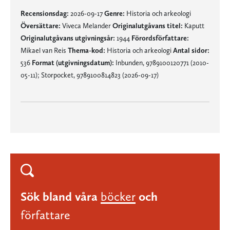
Recensionsdag:
2026-09-17
Genre:
Historia och arkeologi
Översättare:
Viveca Melander
Originalutgåvans titel:
Kaputt
Originalutgåvans utgivningsår:
1944
Förordsförfattare:
Mikael van Reis
Thema-kod:
Historia och arkeologi
Antal sidor:
536
Format (utgivningsdatum):
Inbunden, 9789100120771 (2010-
05-11); Storpocket, 9789100814823 (2026-09-17)
Sök bland våra
böcker
och
författare