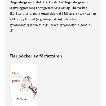
Originalutgåvans titel:
The Accidental
Originalutgåvans
utgivningsår:
2005
Formgivare:
Nina Ulmaja
Thema-kod:
Skönlitteratur: allmänt
Antal sidor:
286
Mått:
133 x 219 x 24 mm
Vikt:
483 g
Format (utgivningsdatum):
Inbunden,
9789100107123 (2006-11-03); Pocket, 9789100115012 (2007-06-
18)
Fler böcker av författaren