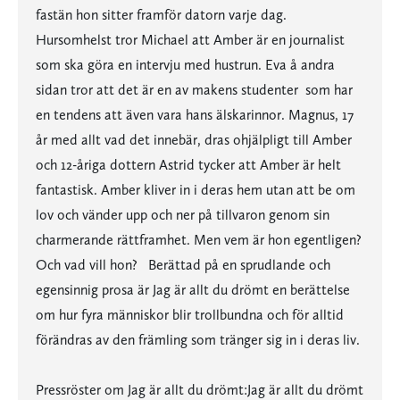
fastän hon sitter framför datorn varje dag.
Hursomhelst tror Michael att Amber är en journalist
som ska göra en intervju med hustrun. Eva å andra
sidan tror att det är en av makens studenter  som har
en tendens att även vara hans älskarinnor. Magnus, 17
år med allt vad det innebär, dras ohjälpligt till Amber
och 12-åriga dottern Astrid tycker att Amber är helt
fantastisk. Amber kliver in i deras hem utan att be om
lov och vänder upp och ner på tillvaron genom sin
charmerande rättframhet. Men vem är hon egentligen?
Och vad vill hon? Berättad på en sprudlande och
egensinnig prosa är Jag är allt du drömt en berättelse
om hur fyra människor blir trollbundna och för alltid
förändras av den främling som tränger sig in i deras liv.
Pressröster om Jag är allt du drömt:Jag är allt du drömt