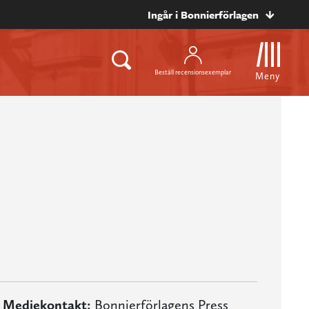
Ingår i Bonnierförlagen
Beställ recensionsexemplar
Meny
Mediekontakt:
Bonnierförlagens Press