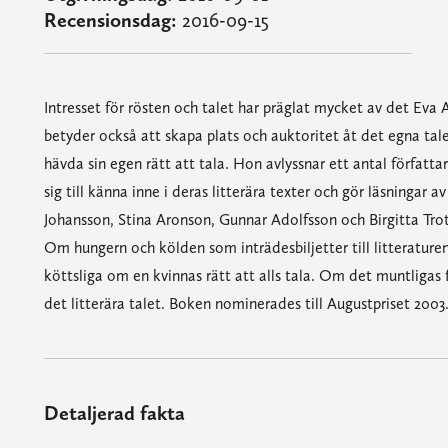
Recensionsdag:
2016-09-15
Intresset för rösten och talet har präglat mycket av det Eva A
betyder också att skapa plats och auktoritet åt det egna tale
hävda sin egen rätt att tala. Hon avlyssnar ett antal författa
sig till känna inne i deras litterära texter och gör läsningar
Johansson, Stina Aronson, Gunnar Adolfsson och Birgitta Tro
Om hungern och kölden som inträdesbiljetter till litteratur
köttsliga om en kvinnas rätt att alls tala. Om det muntligas f
det litterära talet. Boken nominerades till Augustpriset 2003
Detaljerad fakta