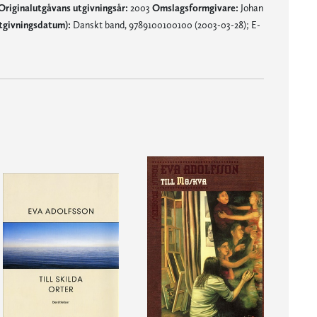
Originalutgåvans utgivningsår:
2003
Omslagsformgivare:
Johan
tgivningsdatum):
Danskt band, 9789100100100 (2003-03-28); E-