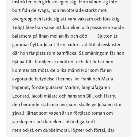
instinkten och gick sin egen väg. Hon vände sig inte
bort från de svaga, hon revolterade starkt mot
övergrepp och lärde sig att vara vaksam och försiktig.
Tidigt blev hon varse att kärleken och passionen kunde
balansera på linan mellan liv och död. Sjutton år
gammal flyttar Julia till en badort vid Stillahavskusten,
där hon får plats som barnflicka. Så småningom får hon
hjälpa till i familjens konditori, och det är här hon
kommer att möta de olika människor som får en
avgörande betydelse i hennes liv: Frank och Maria i
bageriet, fönsterputsaren Marlon, biografägaren
Leonard, Jacob målare och hans son Bill, och Harry,
den berömde statsmannen, som skulle ge Julia en stor
gåva.Hjärtat som vapen är en förtätad roman om
vänskapens och kärlekens obändiga kraft,
men också om dubbelmoral, lögner och förtal, där