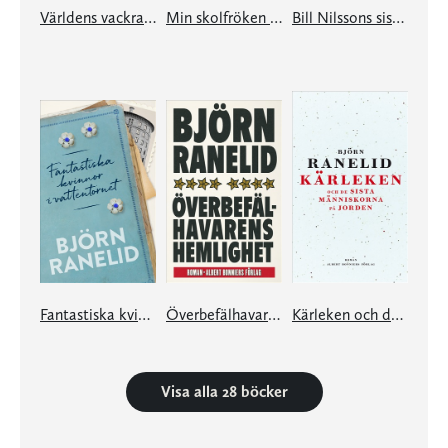
Världens vackraste kärlekshistoria
Min skolfröken skall vara ett frimärke
Bill Nilssons sista vita skjorta
Fantastiska kvinnor i vattentornet
Överbefälhavarens hemlighet
Kärleken och de sista människorna på jorden
Visa alla 28 böcker