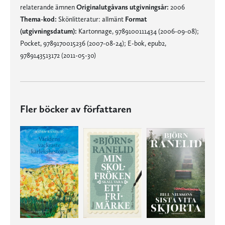
relaterande ämnen
Originalutgåvans utgivningsår:
2006
Thema-kod:
Skönlitteratur: allmänt
Format
(utgivningsdatum):
Kartonnage, 9789100111434 (2006-09-08);
Pocket, 9789170015236 (2007-08-24); E-bok, epub2,
9789143513172 (2011-05-30)
Fler böcker av författaren