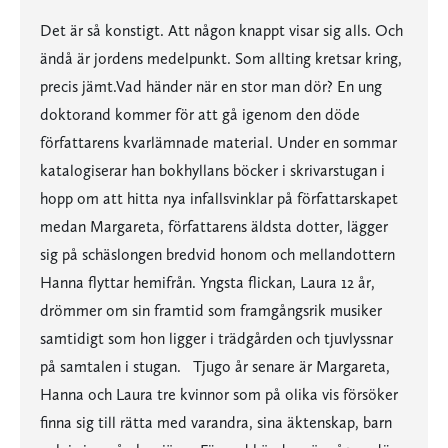
Det är så konstigt. Att någon knappt visar sig alls. Och
ändå är jordens medelpunkt. Som allting kretsar kring,
precis jämt.Vad händer när en stor man dör? En ung
doktorand kommer för att gå igenom den döde
författarens kvarlämnade material. Under en sommar
katalogiserar han bokhyllans böcker i skrivarstugan i
hopp om att hitta nya infallsvinklar på författarskapet
medan Margareta, författarens äldsta dotter, lägger
sig på schäslongen bredvid honom och mellandottern
Hanna flyttar hemifrån. Yngsta flickan, Laura 12 år,
drömmer om sin framtid som framgångsrik musiker
samtidigt som hon ligger i trädgården och tjuvlyssnar
på samtalen i stugan. Tjugo år senare är Margareta,
Hanna och Laura tre kvinnor som på olika vis försöker
finna sig till rätta med varandra, sina äktenskap, barn