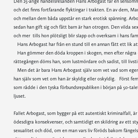
Den 25-årige handelsresanden Hans Arbogast far en sensomm
och det finns fortfarande flyktingar i trakten. En av dem, Ma
och mellan dem båda uppstår en stark erotisk spänning. Arbo
sedan han gift sig och fått barn är han otrogen. Den vilda s
och mer  tills hon plötsligt blir slapp och overksam i hans fam
Hans Arbogast har från en stund till en annan fått ett lik a
Han gömmer den döda kroppen i skogen, men efter några daga
rättegången döms han, som lustmördare och sadist, till livsti
Men det är bara Hans Arbogast själv som vet vad som egent
han själv som vet om han är skyldig eller oskyldig. Först fem
som rådde i den tyska förbundsrepubliken i början på 50-talet,
ljuset.
Fallet Arbogast, som bygger på ett autentiskt kriminalfall, är
ödesdigra konsekvenser, och samtidigt en skildring av ett sty
sexualitet och död, om en man vars liv föröds bakom fängels