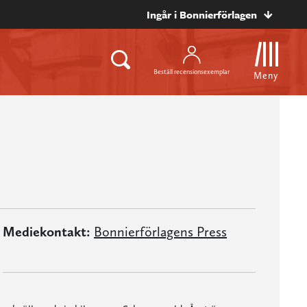
Ingår i Bonnierförlagen
Beställ recensionsexemplar
Meny
Mediekontakt:
Bonnierförlagens Press