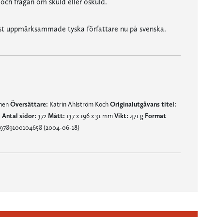
 och frågan om skuld eller oskuld.
est uppmärksammade tyska författare nu på svenska.
mnen
Översättare:
Katrin Ahlström Koch
Originalutgåvans titel:
e
Antal sidor:
372
Mått:
137 x 196 x 31 mm
Vikt:
471 g
Format
 9789100104658 (2004-06-18)