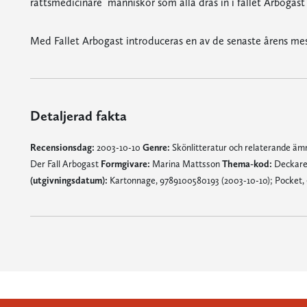
rättsmedicinare  människor som alla dras in i fallet Arbogast
Med Fallet Arbogast introduceras en av de senaste årens m
Detaljerad fakta
Recensionsdag:
2003-10-10
Genre:
Skönlitteratur och relaterande ä
Der Fall Arbogast
Formgivare:
Marina Mattsson
Thema-kod:
Deckar
(utgivningsdatum):
Kartonnage, 9789100580193 (2003-10-10); Pocket,