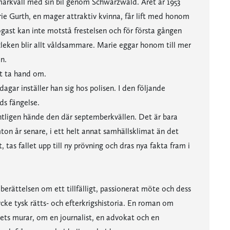
arkväll med sin bil genom Schwarzwald. Året är 1953
rie Gurth, en mager attraktiv kvinna, får lift med honom
gast kan inte motstå frestelsen och för första gången
exleken blir allt våldsammare. Marie eggar honom till mer
n.
tt ta hand om.
r inställer han sig hos polisen. I den följande
ds fängelse.
ligen hände den där septemberkvällen. Det är bara
ton år senare, i ett helt annat samhällsklimat än det
 tas fallet upp till ny prövning och dras nya fakta fram i
 berättelsen om ett tillfälligt, passionerat möte och dess
cke tysk rätts- och efterkrigshistoria. En roman om
ets murar, om en journalist, en advokat och en