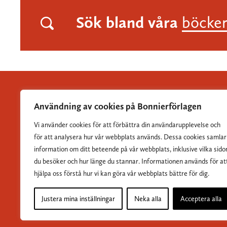
Sök bland våra
böcke
Användning av cookies på Bonnierförlagen
Vi använder cookies för att förbättra din användarupplevelse och
Albert Bonniers Förlag grundades 1837 och är Sveriges
för att analysera hur vår webbplats används. Dessa cookies samlar
största skönlitterära förlag.
information om ditt beteende på vår webbplats, inklusive vilka sido
du besöker och hur länge du stannar. Informationen används för at
hjälpa oss förstå hur vi kan göra vår webbplats bättre för dig.
Justera mina inställningar
Neka alla
Acceptera alla