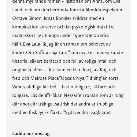
denna myllrande roman – historien om Anna, om Eva
Lauri, och om den berömda franska filmskådespelaren
Octave Simon. Jonas Bonnier skildrar med en
kombination av verve och fin psykologisk insikt tre
människors liv i Europa under 1900-talets andra
hälft.Eva Lauri & jag är en roman om behovet av
kärlek.Om Saffranshjärtan: ”…en mycket medryckande
historia, säkert berättad och full av roliga infall och
originella idéer … lite som en blandning av Krig och
fred och Melrose Place”Upsala Nya Tidning”en sorts
Varats olidliga lätthet – fast olidligare, lättare och
roligare. Läs den!”Håkan Nesser”en roman som är rolig
där andra är tråkiga, satirisk där andra är trubbiga,
med en frisk lyrisk fläkt…”Sydsvenska Dagbladet
Ladda ner omslag