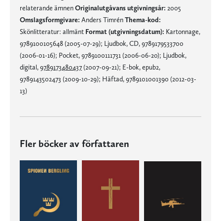
relaterande ämnen
Originalutgåvans utgivningsår:
2005
Omslagsformgivare:
Anders Timrén
Thema-kod:
Skönlitteratur: allmänt
Format (utgivningsdatum):
Kartonnage,
9789100105648 (2005-07-29); Ljudbok, CD, 9789179533700
(2006-01-16); Pocket, 9789100111731 (2006-06-20); Ljudbok,
digital,
9789173480437
(2007-09-21); E-bok, epub2,
9789143502473 (2009-10-29); Häftad, 9789101001390 (2012-03-
13)
Fler böcker av författaren