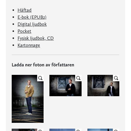
Häftad
E-bok (EPUB2)
Digital ljudbok
Pocket
Fysisk ljudbok, CD
Kartonnage
Ladda ner foton av författaren