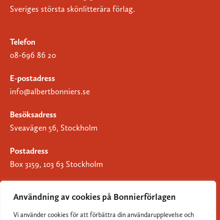
Sveriges största skönlitterära förlag.
Telefon
08-696 86 20
E-postadress
info@albertbonniers.se
Besöksadress
Sveavägen 56, Stockholm
Postadress
Box 3159, 103 63 Stockholm
Användning av cookies på Bonnierförlagen
Vi använder cookies för att förbättra din användarupplevelse och
Om Bonnierförlagen