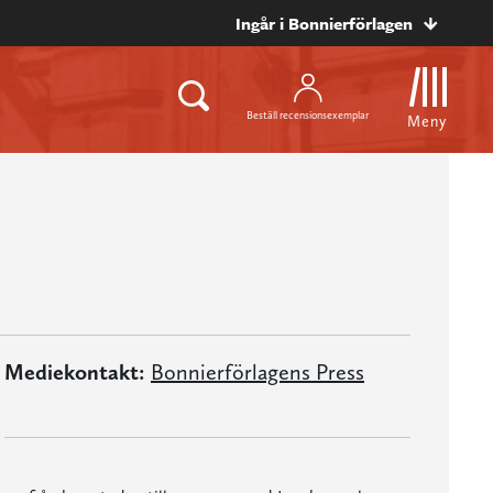
Ingår i Bonnierförlagen
Beställ recensionsexemplar
Meny
Mediekontakt:
Bonnierförlagens Press