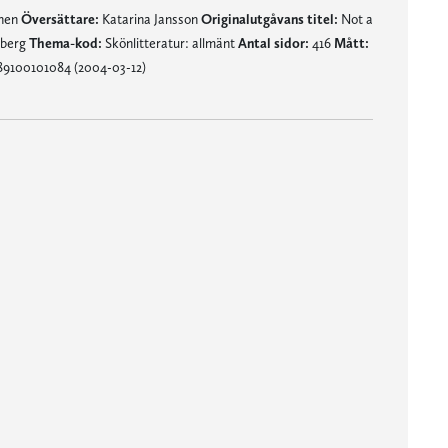
mnen
Översättare:
Katarina Jansson
Originalutgåvans titel:
Not a
iberg
Thema-kod:
Skönlitteratur: allmänt
Antal sidor:
416
Mått:
89100101084 (2004-03-12)