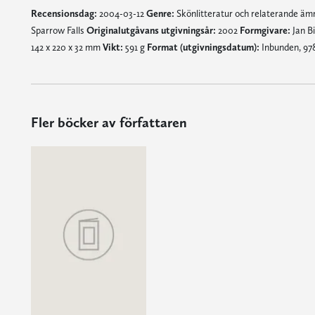
Recensionsdag:
2004-03-12
Genre:
Skönlitteratur och relaterande ä
Sparrow Falls
Originalutgåvans utgivningsår:
2002
Formgivare:
Jan B
142 x 220 x 32 mm
Vikt:
591 g
Format (utgivningsdatum):
Inbunden, 97
Fler böcker av författaren