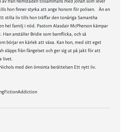
burn av från hemstaden tillsammans med Jonah som lever
 tills hon finner styrka att ange honom för polisen. Än en
t stilla liv tills hon träffar den tonåriga Samantha
n hel familj i nöd. Pastorn Alasdair McPherson kämpar
d. Han anställer Bridie som barnflicka, och så
n börjar en kärlek att växa. Kan hon, med sitt eget
 släpps från fängelset och ger sig ut på jakt för att
 livet.
ichols med den ömsinta berättelsen Ett nytt liv.
ngFictionAddiction