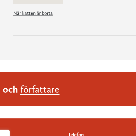
När katten är borta
och
r
författare
Telefon