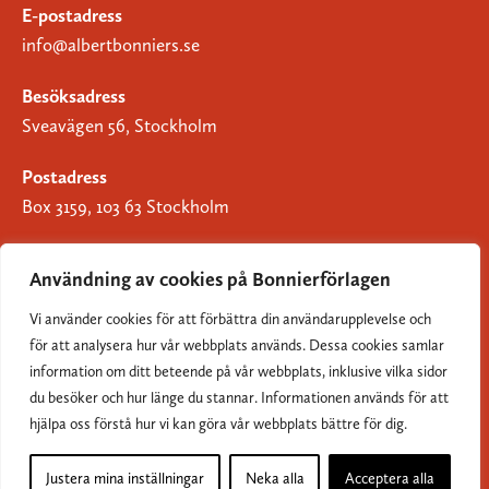
E-postadress
info@albertbonniers.se
Besöksadress
Sveavägen 56, Stockholm
Postadress
Box 3159, 103 63 Stockholm
Användning av cookies på Bonnierförlagen
Vi använder cookies för att förbättra din användarupplevelse och
Om Bonnierförlagen
för att analysera hur vår webbplats används. Dessa cookies samlar
Cookies
information om ditt beteende på vår webbplats, inklusive vilka sidor
du besöker och hur länge du stannar. Informationen används för att
Integritetspolicy
hjälpa oss förstå hur vi kan göra vår webbplats bättre för dig.
Justera mina inställningar
Neka alla
Acceptera alla