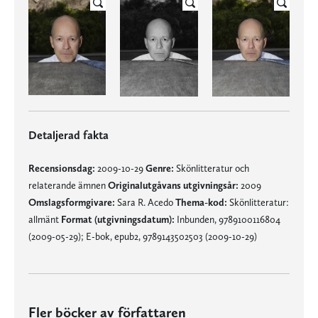
Detaljerad fakta
Recensionsdag:
2009-10-29
Genre:
Skönlitteratur och
relaterande ämnen
Originalutgåvans utgivningsår:
2009
Omslagsformgivare:
Sara R. Acedo
Thema-kod:
Skönlitteratur:
allmänt
Format (utgivningsdatum):
Inbunden, 9789100116804
(2009-05-29); E-bok, epub2, 9789143502503 (2009-10-29)
Fler böcker av författaren