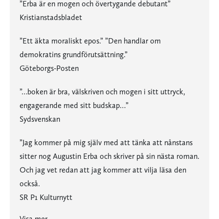
”Erba är en mogen och övertygande debutant”
Kristianstadsbladet
”Ett äkta moraliskt epos.” ”Den handlar om
demokratins grundförutsättning.”
Göteborgs-Posten
”…boken är bra, välskriven och mogen i sitt uttryck,
engagerande med sitt budskap…”
Sydsvenskan
”Jag kommer på mig själv med att tänka att nånstans
sitter nog Augustin Erba och skriver på sin nästa roman.
Och jag vet redan att jag kommer att vilja läsa den
också.
SR P1 Kulturnytt
”…spännande, gripande, engagerande. Jag läser i ett sträck utan att lägga ifrån mig boken…”
”Erbas stringens, komposition och ovilja att väja för det som svider gör det här till årets hittills mest spännande debut”
”Obligatorisk läsning för alla som…tja, går utanför dörren och hamnar i samhället ibland”
”…med sina uppfordrande frågor om skuld och ansvar erbjuder (”Ensamhetens broar”) både spännande och tankeväckande läsning.”
”Ett äkta moraliskt epos.” ”Den handlar om demokratins grundförutsättning.”
”…boken är bra, välskriven och mogen i sitt uttryck, engagerande med sitt budskap…”
”Jag kommer på mig själv med att tänka att nånstans sitter nog Augustin Erba och skriver på sin nästa roman. Och jag vet redan att jag kommer att vilja läsa den också.
Visa mer