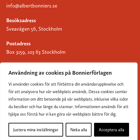
info@albertbonniers.se
Besöksadress
Sveavägen 56, Stockholm
Postadress
Box 3159, 103 63 Stockholm
Användning av cookies på Bonnierförlagen
Vi använder cookies för att förbättra din användarupplevelse och
Om Bonnierförlagen
för att analysera hur vår webbplats används. Dessa cookies samlar
Cookies
information om ditt beteende på vår webbplats, inklusive vilka sidor
du besöker och hur länge du stannar. Informationen används för att
Integritetspolicy
hjälpa oss förstå hur vi kan göra vår webbplats bättre för dig.
Justera mina inställningar
Neka alla
Acceptera alla