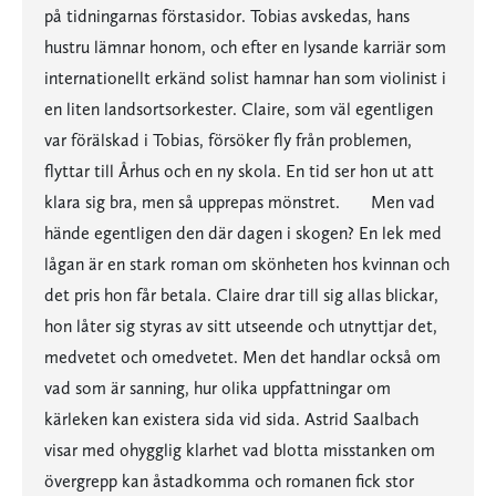
på tidningarnas förstasidor. Tobias avskedas, hans
hustru lämnar honom, och efter en lysande karriär som
internationellt erkänd solist hamnar han som violinist i
en liten landsortsorkester. Claire, som väl egentligen
var förälskad i Tobias, försöker fly från problemen,
flyttar till Århus och en ny skola. En tid ser hon ut att
klara sig bra, men så upprepas mönstret. Men vad
hände egentligen den där dagen i skogen? En lek med
lågan är en stark roman om skönheten hos kvinnan och
det pris hon får betala. Claire drar till sig allas blickar,
hon låter sig styras av sitt utseende och utnyttjar det,
medvetet och omedvetet. Men det handlar också om
vad som är sanning, hur olika uppfattningar om
kärleken kan existera sida vid sida. Astrid Saalbach
visar med ohygglig klarhet vad blotta misstanken om
övergrepp kan åstadkomma och romanen fick stor