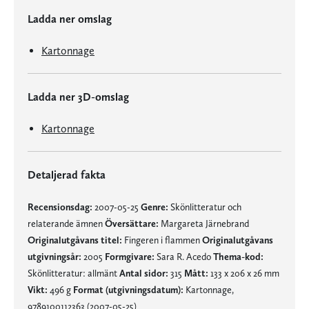
Ladda ner omslag
Kartonnage
Ladda ner 3D-omslag
Kartonnage
Detaljerad fakta
Recensionsdag:
2007-05-25
Genre:
Skönlitteratur och
relaterande ämnen
Översättare:
Margareta Järnebrand
Originalutgåvans titel:
Fingeren i flammen
Originalutgåvans
utgivningsår:
2005
Formgivare:
Sara R. Acedo
Thema-kod:
Skönlitteratur: allmänt
Antal sidor:
315
Mått:
133 x 206 x 26 mm
Vikt:
496 g
Format (utgivningsdatum):
Kartonnage,
9789100112363 (2007-05-25)