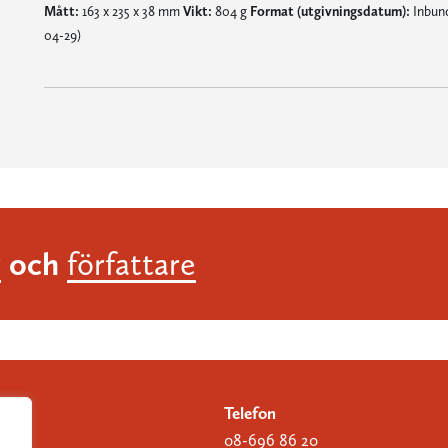
Mått:
163 x 235 x 38 mm
Vikt:
804 g
Format (utgivningsdatum):
Inbund
04-29)
och
r
författare
Telefon
08-696 86 20