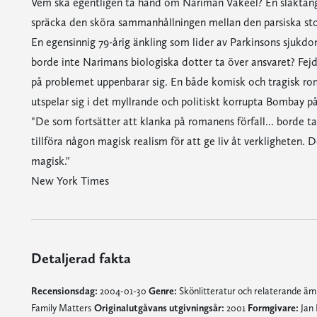
Vem ska egentligen ta hand om Nariman Vakeel? En släktangel
spräcka den sköra sammanhållningen mellan den parsiska stor
En egensinnig 79-årig änkling som lider av Parkinsons sjukd
borde inte Narimans biologiska dotter ta över ansvaret? Fejden
på problemet uppenbarar sig. En både komisk och tragisk ro
utspelar sig i det myllrande och politiskt korrupta Bombay på
"De som fortsätter att klanka på romanens förfall... borde 
tillföra någon magisk realism för att ge liv åt verkligheten. 
magisk."
New York Times
Detaljerad fakta
Recensionsdag:
2004-01-30
Genre:
Skönlitteratur och relaterande ä
Family Matters
Originalutgåvans utgivningsår:
2001
Formgivare:
Jan 