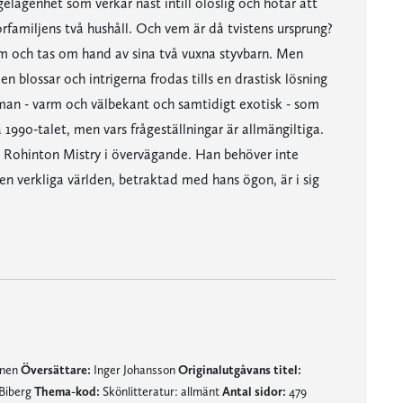
ägenhet som verkar näst intill olöslig och hotar att
familjens två hushåll. Och vem är då tvistens ursprung?
om och tas om hand av sina två vuxna styvbarn. Men
 blossar och intrigerna frodas tills en drastisk lösning
man - varm och välbekant och samtidigt exotisk - som
 1990-talet, men vars frågeställningar är allmängiltiga.
ta Rohinton Mistry i övervägande. Han behöver inte
Den verkliga världen, betraktad med hans ögon, är i sig
mnen
Översättare:
Inger Johansson
Originalutgåvans titel:
Biberg
Thema-kod:
Skönlitteratur: allmänt
Antal sidor:
479