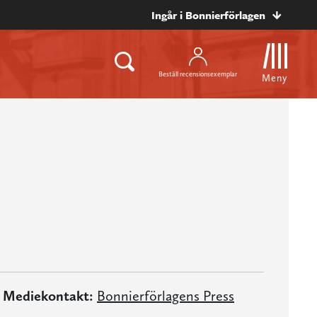
Ingår i Bonnierförlagen
Beställ recensionsexemplar
Meny
Mediekontakt:
Bonnierförlagens Press