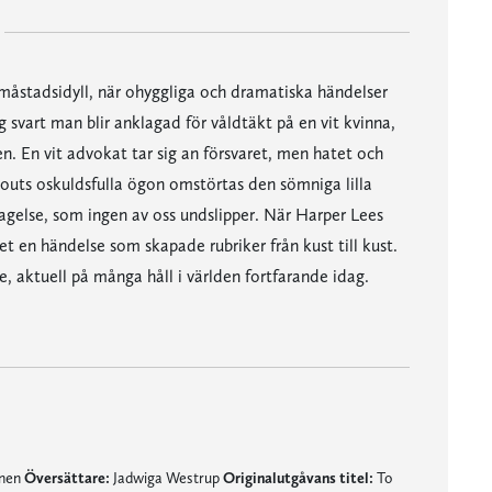
 småstadsidyll, när ohyggliga och dramatiska händelser
g svart man blir anklagad för våldtäkt på en vit kvinna,
en. En vit advokat tar sig an försvaret, men hatet och
Scouts oskuldsfulla ögon omstörtas den sömniga lilla
klagelse, som ingen av oss undslipper. När Harper Lees
 en händelse som skapade rubriker från kust till kust.
, aktuell på många håll i världen fortfarande idag.
mnen
Översättare:
Jadwiga Westrup
Originalutgåvans titel:
To