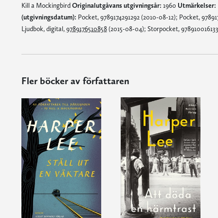
Kill a Mockingbird
Originalutgåvans utgivningsår:
1960
Utmärkelser:
(utgivningsdatum):
Pocket, 9789174291292 (2010-08-12); Pocket, 97891
Ljudbok, digital,
9789176510858
(2015-08-04); Storpocket, 978910016133
Fler böcker av författaren