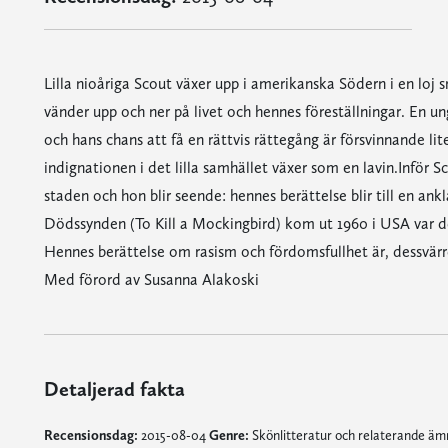
Lilla nioåriga Scout växer upp i amerikanska Södern i en loj
vänder upp och ner på livet och hennes föreställningar. En un
och hans chans att få en rättvis rättegång är försvinnande lit
indignationen i det lilla samhället växer som en lavin.Inför 
staden och hon blir seende: hennes berättelse blir till en an
Dödssynden (To Kill a Mockingbird) kom ut 1960 i USA var det
Hennes berättelse om rasism och fördomsfullhet är, dessvärre
Med förord av Susanna Alakoski
Detaljerad fakta
Recensionsdag:
2015-08-04
Genre:
Skönlitteratur och relaterande ä