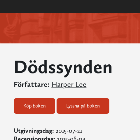
Dödssynden
Författare:
Harper Lee
Köp boken
Lyssna på boken
Utgivningsdag:
2015-07-21
Recensionsdag:
2015-08-04