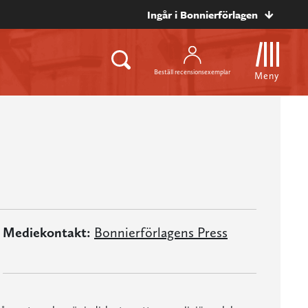
Ingår i Bonnierförlagen
Beställ recensionsexemplar
Meny
Mediekontakt:
Bonnierförlagens Press