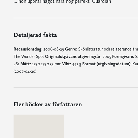
... hon uppnår något nära nog perfekt  Guardian
Detaljerad fakta
Recensionsdag:
2006-08-29
Genre:
Skönlitteratur och relaterande ä
The Wonder Spot
Originalutgåvans utgivningsår:
2005
Formgivare:
S
481
Mått:
125 x 175 x 35 mm
Vikt:
442 g
Format (utgivningsdatum):
Kar
(2007-04-20)
Fler böcker av författaren