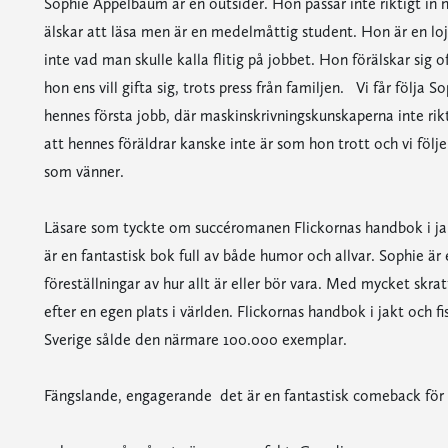
Sophie Appelbaum är en outsider. Hon passar inte riktigt in n
älskar att läsa men är en medelmåttig student. Hon är en l
inte vad man skulle kalla flitig på jobbet. Hon förälskar sig o
hon ens vill gifta sig, trots press från familjen. Vi får följa Sop
hennes första jobb, där maskinskrivningskunskaperna inte riktig
att hennes föräldrar kanske inte är som hon trott och vi följ
som vänner.
Läsare som tyckte om succéromanen Flickornas handbok i jakt
är en fantastisk bok full av både humor och allvar. Sophie är e
föreställningar av hur allt är eller bör vara. Med mycket skr
efter en egen plats i världen. Flickornas handbok i jakt och f
Sverige sålde den närmare 100.000 exemplar.
Fängslande, engagerande  det är en fantastisk comeback för 