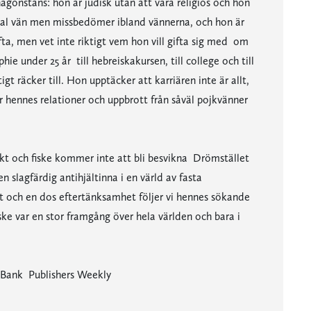
ågonstans: hon är judisk utan att vara religiös och hon
ojal vän men missbedömer ibland vännerna, och hon är
fta, men vet inte riktigt vem hon vill gifta sig med  om
hie under 25 år  till hebreiskakursen, till college och till
t räcker till. Hon upptäcker att karriären inte är allt,
er hennes relationer och uppbrott från såväl pojkvänner
 och fiske kommer inte att bli besvikna  Drömstället
n slagfärdig antihjältinna i en värld av fasta
att och en dos eftertänksamhet följer vi hennes sökande
iske var en stor framgång över hela världen och bara i
Bank  Publishers Weekly