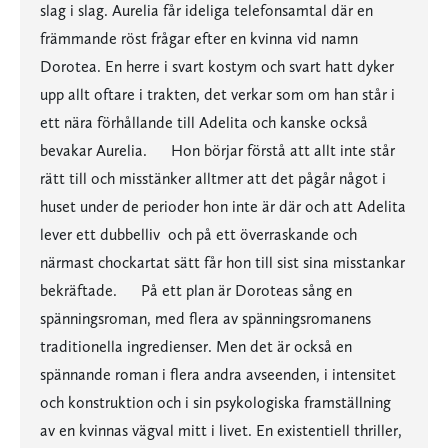
slag i slag. Aurelia får ideliga telefonsamtal där en
främmande röst frågar efter en kvinna vid namn
Dorotea. En herre i svart kostym och svart hatt dyker
upp allt oftare i trakten, det verkar som om han står i
ett nära förhållande till Adelita och kanske också
bevakar Aurelia. Hon börjar förstå att allt inte står
rätt till och misstänker alltmer att det pågår något i
huset under de perioder hon inte är där och att Adelita
lever ett dubbelliv  och på ett överraskande och
närmast chockartat sätt får hon till sist sina misstankar
bekräftade. På ett plan är Doroteas sång en
spänningsroman, med flera av spänningsromanens
traditionella ingredienser. Men det är också en
spännande roman i flera andra avseenden, i intensitet
och konstruktion och i sin psykologiska framställning
av en kvinnas vägval mitt i livet. En existentiell thriller,