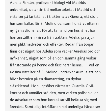
Aurelia Fontán, professor i biologi vid Madrids
universitet, delar sin tid mellan arbetet i Madrid och
vistelser på lantstället i trakterna av Gerona, ett stort
hus som kallas för El Molino och som hon ärvt efter sin
nyligen avlidne far. För att ta hand om hushållet har
hon anställt en kvinna från trakten, Adelia, pratsjuk
men pliktmedveten och effektiv. Redan från början
finns det något hos Adelia som väcker Aurelias oro och
nyfikenhet, något som på en och samma gång verkar
frånstötande på henne och fascinerar henne. Vid en
av sina vistelser på El Molino upptäcker Aurelia att hon
blivit bestulen på en diamantring, en dyrbar
släktklenod. Hon uppsöker närmaste Guardia Civil-
kontor och anmäler stölden, men varken polisen eller
de advokater som hon kontaktar vill befatta sig med
ärendet. Samtidigt inträffar en rad underliga händelser