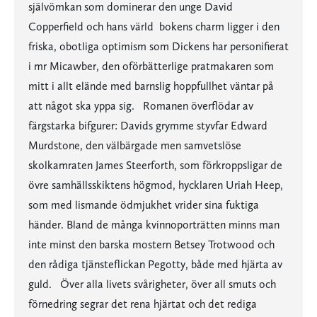
självömkan som dominerar den unge David
Copperfield och hans värld  bokens charm ligger i den
friska, obotliga optimism som Dickens har personifierat
i mr Micawber, den oförbätterlige pratmakaren som
mitt i allt elände med barnslig hoppfullhet väntar på
att något ska yppa sig. Romanen överflödar av
färgstarka bifgurer: Davids grymme styvfar Edward
Murdstone, den välbärgade men samvetslöse
skolkamraten James Steerforth, som förkroppsligar de
övre samhällsskiktens högmod, hycklaren Uriah Heep,
som med lismande ödmjukhet vrider sina fuktiga
händer. Bland de många kvinnoporträtten minns man
inte minst den barska mostern Betsey Trotwood och
den rådiga tjänsteflickan Pegotty, både med hjärta av
guld. Över alla livets svårigheter, över all smuts och
förnedring segrar det rena hjärtat och det rediga