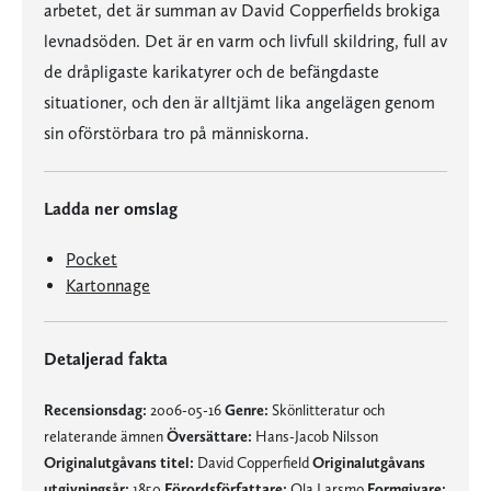
arbetet, det är summan av David Copperfields brokiga
levnadsöden. Det är en varm och livfull skildring, full av
de dråpligaste karikatyrer och de befängdaste
situationer, och den är alltjämt lika angelägen genom
sin oförstörbara tro på människorna.
Ladda ner omslag
Pocket
Kartonnage
Detaljerad fakta
Recensionsdag:
2006-05-16
Genre:
Skönlitteratur och
relaterande ämnen
Översättare:
Hans-Jacob Nilsson
Originalutgåvans titel:
David Copperfield
Originalutgåvans
utgivningsår:
1850
Förordsförfattare:
Ola Larsmo
Formgivare: