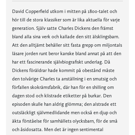
David Copperfield utkom i mitten på 1800-talet och
hör till de stora klassiker som är lika aktuella för varje
generation. Själv satte Charles Dickens den främst
bland alla sina verk och kallade den sitt älsklingsbarn.
Att den alltjämt behåller sitt fasta grepp om miljontals
läsare jorden runt beror kanske bland annat på att den
har ett fascinerande självbiografiskt underlag. Då
Dickens föräldrar hade kommit på obestånd måste
den tolvårige Charles ta anställning i en smutsig och
förfallen skokrämsfabrik, där han för en shilling om
dagen stod och klistrade etiketter på burkar. Den
episoden skulle han aldrig glömma; den alstrade ett
outsläckligt självmedlidande men också en djup och
äkta förståelse för samhällets olycksbarn, för de små
och åsidosatta. Men det är ingen sentimental