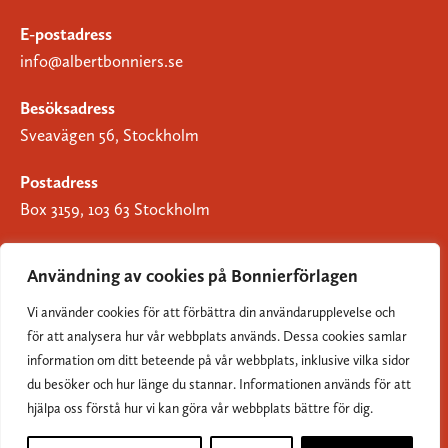
E-postadress
info@albertbonniers.se
Besöksadress
Sveavägen 56, Stockholm
Postadress
Box 3159, 103 63 Stockholm
Användning av cookies på Bonnierförlagen
Vi använder cookies för att förbättra din användarupplevelse och
Om Bonnierförlagen
för att analysera hur vår webbplats används. Dessa cookies samlar
Cookies
information om ditt beteende på vår webbplats, inklusive vilka sidor
du besöker och hur länge du stannar. Informationen används för att
Integritetspolicy
hjälpa oss förstå hur vi kan göra vår webbplats bättre för dig.