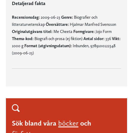
Detaljerad fakta
Recensionsdag:
2009-06-23
Genre:
Biografier och
litteraturvetenskap
Översättare:
Hjalmar Manfred Svensson
Originalutgåvans titel:
Me Cheeta
Formgivare:
Jojo Form
Thema-kod:
Biografi och prosa (ej fiktion)
Antal sidor:
336
Vikt:
1000 g
Format (utgivningsdatum):
Inbunden, 9789100122348
(2009-06-23)
Sök bland våra
böcker
och