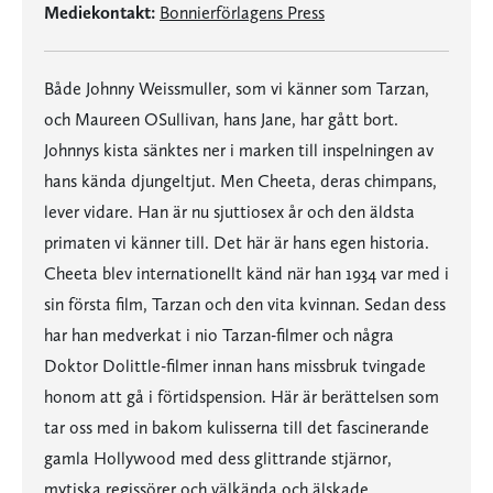
Mediekontakt:
Bonnierförlagens Press
Både Johnny Weissmuller, som vi känner som Tarzan,
och Maureen OSullivan, hans Jane, har gått bort.
Johnnys kista sänktes ner i marken till inspelningen av
hans kända djungeltjut. Men Cheeta, deras chimpans,
lever vidare. Han är nu sjuttiosex år och den äldsta
primaten vi känner till. Det här är hans egen historia.
Cheeta blev internationellt känd när han 1934 var med i
sin första film, Tarzan och den vita kvinnan. Sedan dess
har han medverkat i nio Tarzan-filmer och några
Doktor Dolittle-filmer innan hans missbruk tvingade
honom att gå i förtidspension. Här är berättelsen som
tar oss med in bakom kulisserna till det fascinerande
gamla Hollywood med dess glittrande stjärnor,
mytiska regissörer och välkända och älskade