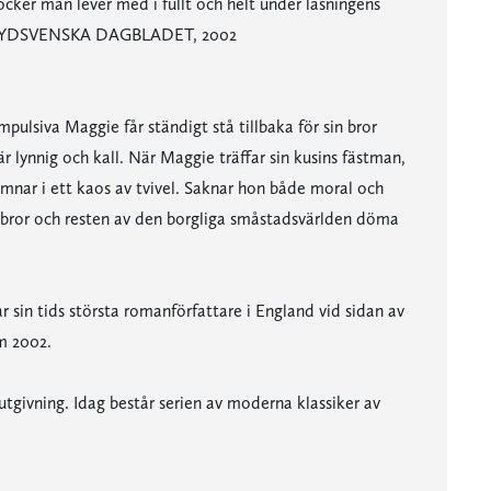
böcker man lever med i fullt och helt under läsningens
t.« SYDSVENSKA DAGBLADET, 2002
ulsiva Maggie får ständigt stå tillbaka för sin bror
ynnig och kall. När Maggie träffar sin kusins fästman,
mnar i ett kaos av tvivel. Saknar hon både moral och
s bror och resten av den borgliga småstadsvärlden döma
in tids största romanförfattare i England vid sidan av
m 2002.
tutgivning. Idag består serien av moderna klassiker av