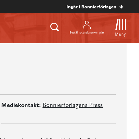
Ingår i Bonnierförlagen
Beställ recensionsexemplar
Meny
Mediekontakt:
Bonnierförlagens Press