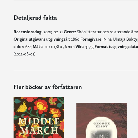
Detaljerad fakta
Recensionsdag:
2003-02-21
Genre:
Skönlitteratur och relaterande ä
Originalutgåvans utgivningsår:
1860
Formgivare:
Nina Ulmaja
Bokty
sidor:
684
Mått:
110 x 178 x 36 mm
Vikt:
317 g
Format (utgivningsdatu
(2012-08-01)
Fler böcker av författaren