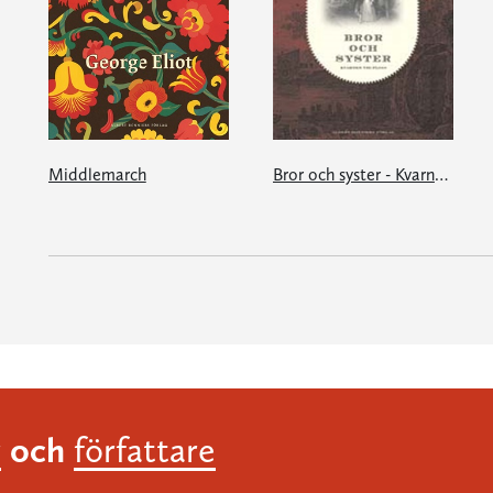
Middlemarch
Bror och syster - Kvarnen vid Floss
och
r
författare