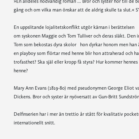
»En alldeles nödvändig roman ... Bror och syster hör till de 
gång och om vilka man önskar att de aldrig skulle ta slu
En uppslitande lojalitetskonflikt utgör kärnan i berättelsen
om syskonen Maggie och Tom Tulliver och deras släkt. Den imp
Tom som bekostas dyra skolor hon dyrkar honom men han är l
en playboy som flörtar med henne blir hon attraherad och ha
trofasthet? Ska själ eller kropp få styra? Hur kommer henne
henne?
Mary Ann Evans (1819-80) med pseudonymen George Eliot var s
Dickens. Bror och syster är nyöversatt av Gun-Britt Sundströ
Delfinserien har i mer än trettio år stått för kvalitativ pocke
internationellt snitt.