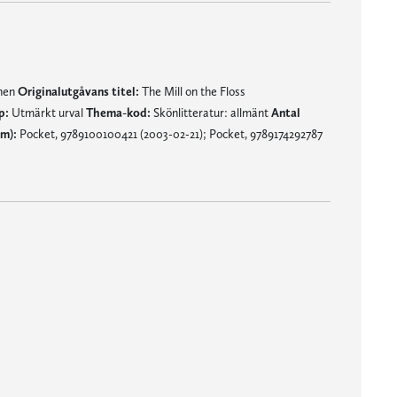
mnen
Originalutgåvans titel:
The Mill on the Floss
p:
Utmärkt urval
Thema-kod:
Skönlitteratur: allmänt
Antal
m):
Pocket, 9789100100421 (2003-02-21); Pocket, 9789174292787