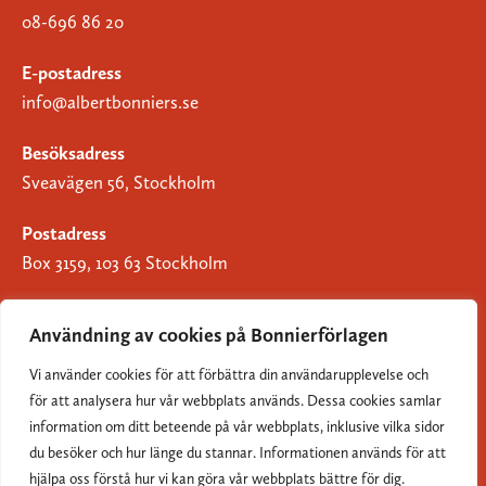
08-696 86 20
E-postadress
info@albertbonniers.se
Besöksadress
Sveavägen 56, Stockholm
Postadress
Box 3159, 103 63 Stockholm
Användning av cookies på Bonnierförlagen
Vi använder cookies för att förbättra din användarupplevelse och
Om Bonnierförlagen
för att analysera hur vår webbplats används. Dessa cookies samlar
Cookies
information om ditt beteende på vår webbplats, inklusive vilka sidor
du besöker och hur länge du stannar. Informationen används för att
Integritetspolicy
hjälpa oss förstå hur vi kan göra vår webbplats bättre för dig.