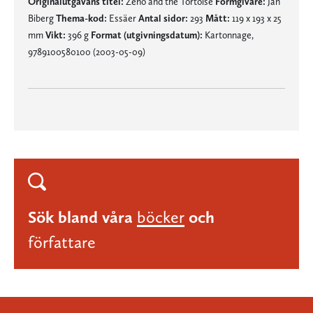
Originalutgåvans titel:
Zeno and the Tortoise
Formgivare:
Jan
Biberg
Thema-kod:
Essäer
Antal sidor:
293
Mått:
119 x 193 x 25
mm
Vikt:
396 g
Format (utgivningsdatum):
Kartonnage,
9789100580100 (2003-05-09)
Sök bland våra
böcker
och
författare