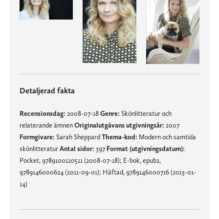
Detaljerad fakta
Recensionsdag:
2008-07-18
Genre:
Skönlitteratur och
relaterande ämnen
Originalutgåvans utgivningsår:
2007
Formgivare:
Sarah Sheppard
Thema-kod:
Modern och samtida
skönlitteratur
Antal sidor:
397
Format (utgivningsdatum):
Pocket, 9789100120511 (2008-07-18); E-bok, epub2,
9789146000624 (2011-09-01); Häftad, 9789146000716 (2013-01-
14)