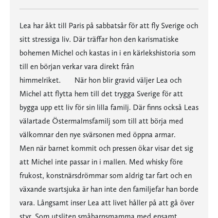
Lea har åkt till Paris på sabbatsår för att fly Sverige och
sitt stressiga liv. Där träffar hon den karismatiske
bohemen Michel och kastas in i en kärlekshistoria som
till en början verkar vara direkt från
himmelriket. När hon blir gravid väljer Lea och
Michel att flytta hem till det trygga Sverige för att
bygga upp ett liv för sin lilla familj. Där finns också Leas
välartade Östermalmsfamilj som till att börja med
välkomnar den nye svärsonen med öppna armar.
Men när barnet kommit och pressen ökar visar det sig
att Michel inte passar in i mallen. Med whisky före
frukost, konstnärsdrömmar som aldrig tar fart och en
växande svartsjuka är han inte den familjefar han borde
vara. Långsamt inser Lea att livet håller på att gå över
styr. Som utsliten småbarnsmamma med ensamt