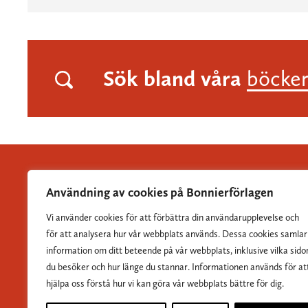
Sök bland våra
böcke
Användning av cookies på Bonnierförlagen
Vi använder cookies för att förbättra din användarupplevelse och
Albert Bonniers Förlag grundades 1837 och är Sveriges
för att analysera hur vår webbplats används. Dessa cookies samlar
största skönlitterära förlag.
information om ditt beteende på vår webbplats, inklusive vilka sido
du besöker och hur länge du stannar. Informationen används för at
hjälpa oss förstå hur vi kan göra vår webbplats bättre för dig.