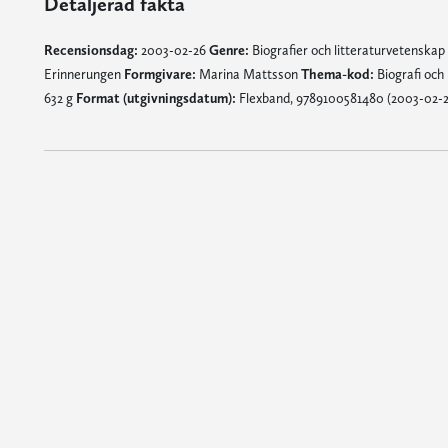
Detaljerad fakta
Recensionsdag:
2003-02-26
Genre:
Biografier och litteraturvetenskap
Erinnerungen
Formgivare:
Marina Mattsson
Thema-kod:
Biografi och 
632 g
Format (utgivningsdatum):
Flexband, 9789100581480 (2003-02-2