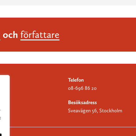
och
r
författare
Telefon
08-696 86 20
Besöksadress
Sveavägen 56, Stockholm
r
t