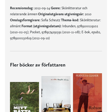
Recensionsdag:
2012-09-24
Genre:
Skönlitteratur och
relaterande ämnen
Originalutgåvans utgivningsår:
2010
Omslagsformgivare:
Sofia Scheutz
Thema-kod:
Skönlitteratur:
allmänt
Format (utgivningsdatum):
Inbunden, 9789100119102
(2010-02-05); Pocket, 9789174291391 (2010-11-08); E-bok, epub2,
9789100130619 (2012-09-10)
Fler böcker av författaren