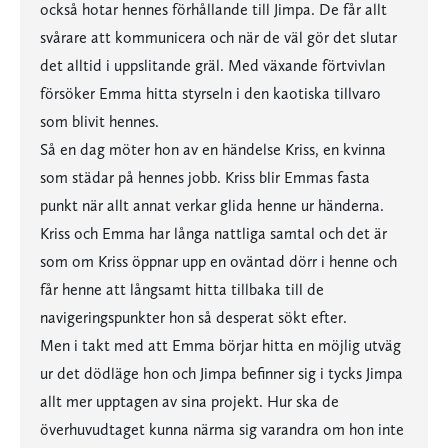
också hotar hennes förhållande till Jimpa. De får allt
svårare att kommunicera och när de väl gör det slutar
det alltid i uppslitande gräl. Med växande förtvivlan
försöker Emma hitta styrseln i den kaotiska tillvaro
som blivit hennes.
Så en dag möter hon av en händelse Kriss, en kvinna
som städar på hennes jobb. Kriss blir Emmas fasta
punkt när allt annat verkar glida henne ur händerna.
Kriss och Emma har långa nattliga samtal och det är
som om Kriss öppnar upp en oväntad dörr i henne och
får henne att långsamt hitta tillbaka till de
navigeringspunkter hon så desperat sökt efter.
Men i takt med att Emma börjar hitta en möjlig utväg
ur det dödläge hon och Jimpa befinner sig i tycks Jimpa
allt mer upptagen av sina projekt. Hur ska de
överhuvudtaget kunna närma sig varandra om hon inte