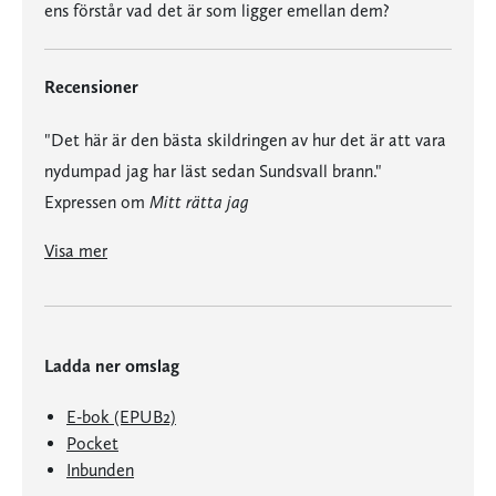
ens förstår vad det är som ligger emellan dem?
Recensioner
"Det här är den bästa skildringen av hur det är att vara
nydumpad jag har läst sedan Sundsvall brann."
Expressen om
Mitt rätta jag
"Det här är en rasande rolig, men också svart historia om en kille som gör allt fel." Kommunalarbetaren om
"Det här är den bästa skildringen av hur det är att vara nydumpad jag har läst sedan Sundsvall brann." Expressen om
Visa mer
Ladda ner omslag
E-bok (EPUB2)
Pocket
Inbunden